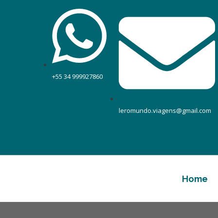
+55 34 999927860
leromundo.viagens@gmail.com
Home