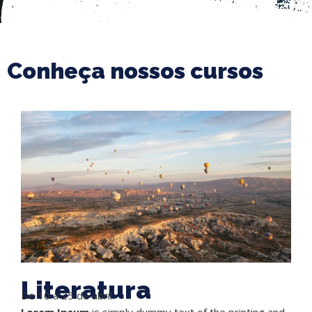
Conheça nossos cursos
Literatura
De 10 a 25 de abril